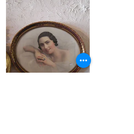
Portrait rehaussée de femme, cadre sous verre (signé)
Larg.56 cm x Ht. 46 cm
129€