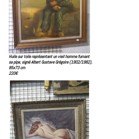
Huile sur toile représentant un vieil homme f
umant
sa pipe,
signé Albert Gustave Grégoire (1902/1982),
85x73 cm
220€