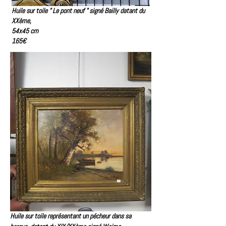
Huile sur toile " Le pont neuf " signé Bailly datant du
XXème,
54x45 cm
165€
Huile sur toile représentant un pécheur dans sa