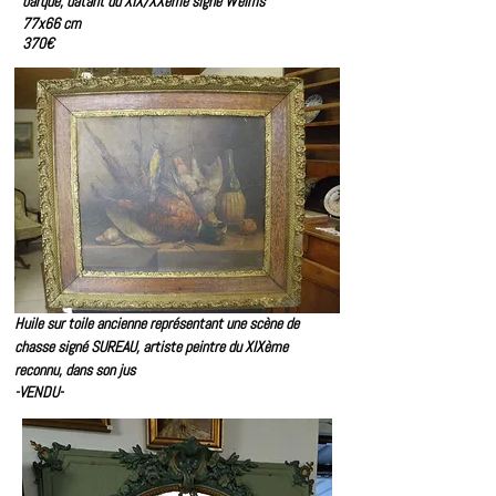
barque,
datant du XIX/XXème signé Weims
77x66 cm
370€
Huile sur toile ancienne représentant une scène de
chasse signé SUREAU, artiste peintre du XIXème
reconnu, dans son jus
-VENDU-