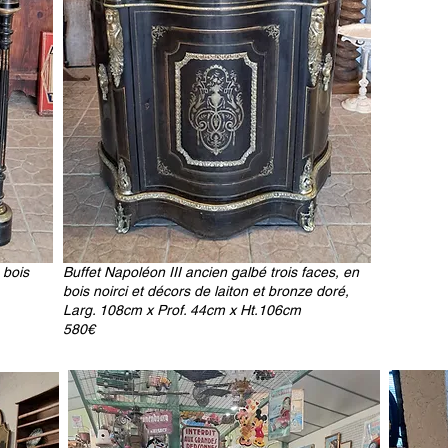
 bois
Buffet Napoléon III ancien galbé trois faces, en
bois noirci et décors de laiton et bronze doré,
Larg. 108cm x Prof. 44cm x Ht.106cm
580€