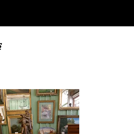
ierre/béton
Rééditions articles en fonte/fer
s