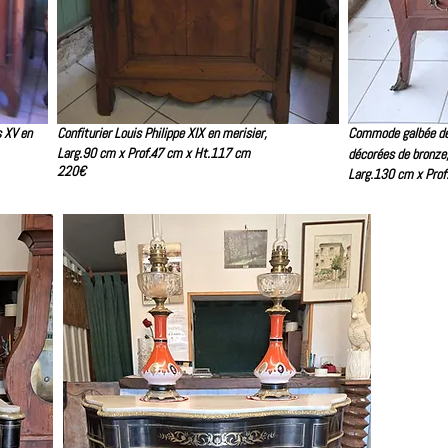
s XV en
Confiturier Louis Philippe XIX en merisier,
Commode galbée déb
Larg.90 cm x Prof.47 cm x Ht.117 cm
décorées de bronze
220€
Larg.130 cm x Pro