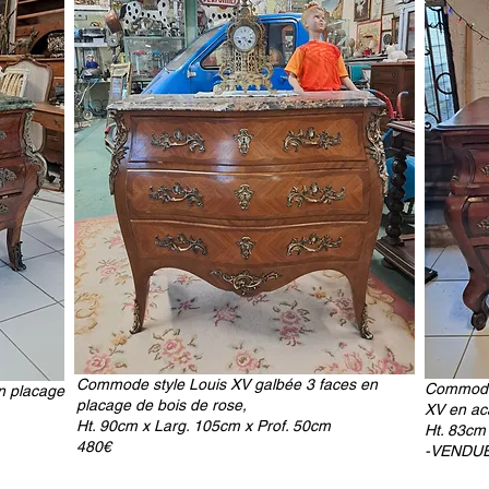
Commode style Louis XV galbée 3 faces en
Commode 
n placage
placage de bois de rose,
XV en aca
Ht. 90cm x Larg. 105cm x Prof. 50cm
Ht. 83cm
480€
-VENDUE