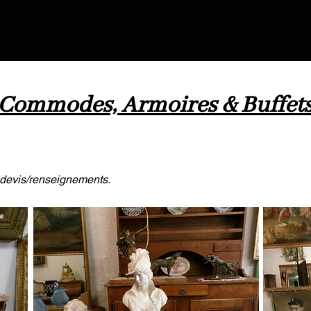
nte
Antiquités / Brocantes
Rééditions articles en p
Commodes, Armoires & Buffet
 devis/renseignements.