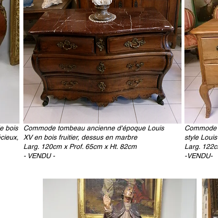
e bois
Commode tombeau ancienne d'époque Louis
Commode p
écieux,
XV en bois fruitier, dessus en marbre
style Loui
Larg. 120cm x Prof. 65cm x Ht. 82cm
Larg. 122c
- VENDU -
-VENDU-