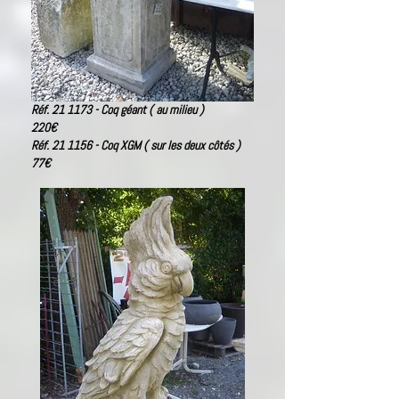
Réf. 21 1173 - Coq géant ( au milieu )
220
€
Réf. 21 1156 - Coq XGM ( sur les deux côtés )
77
€