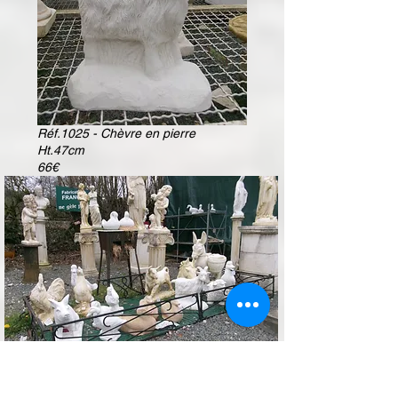
Réf.1025 - Chèvre en pierre
Ht.47cm
66€