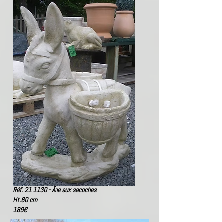
Réf. 21 1130 - Âne aux sacoches
Ht.80 cm
189
€