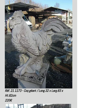
Réf. 21 1173 - Coq géant / Long.32 x Larg.83 x
Ht.82cm
220€