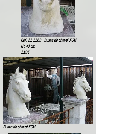
Réf. 21 1163 - Buste de cheval XGM
Ht.49 cm
119
€
Buste de cheval XGM